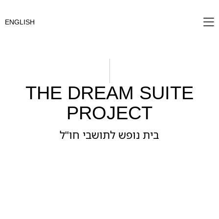
שִׂים
לֵב:
ENGLISH
בְּאֲתָר
זֶה
מֻפְעֶלֶת
מַעֲרֶכֶת
נָגִישׁ
THE DREAM SUITE
בִּקְלִיק
הַמְּסַיַּעַת
PROJECT
לִנְגִישׁוּת
הָאֲתָר.
בית נופש לתושבי חו"ל